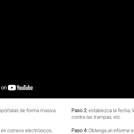
mpórtalas de forma masiva.
Paso 2:
establezca la fecha, l
contra las trampas, etc.
en correos electrónicos,
Paso 4:
Obtenga un informe e