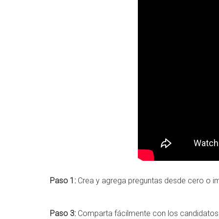
Paso 1:
Crea y agrega preguntas desde cero o i
Paso 3:
Comparta fácilmente con los candidatos 