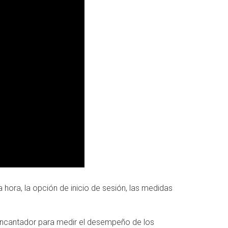
a hora, la opción de inicio de sesión, las medidas
ncantador para medir el desempeño de los